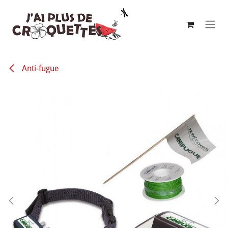
Se rendre au contenu
Anti-fugue