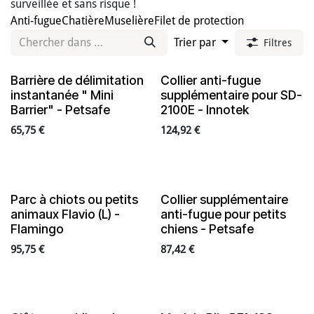
surveillée et sans risque !
Anti-fugue
Chatière
Muselière
Filet de protection
Trier par
Filtres
Barrière de délimitation
Collier anti-fugue
En rupture de stock
instantanée " Mini
supplémentaire pour SD-
Barrier" - Petsafe
2100E - Innotek
65,75
€
124,92
€
Parc à chiots ou petits
Collier supplémentaire
animaux Flavio (L) -
anti-fugue pour petits
Flamingo
chiens - Petsafe
95,75
€
87,42
€