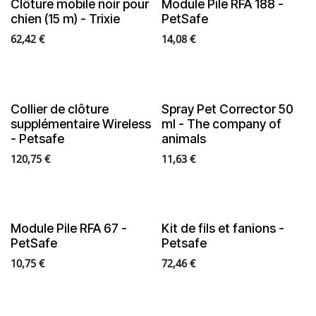
Clôture mobile noir pour
Module Pile RFA 188 -
En rupture de stock
chien (15 m) - Trixie
PetSafe
62,42
€
14,08
€
Collier de clôture
Spray Pet Corrector 50
supplémentaire Wireless
ml - The company of
- Petsafe
animals
120,75
€
11,63
€
Module Pile RFA 67 -
Kit de fils et fanions -
PetSafe
Petsafe
10,75
€
72,46
€