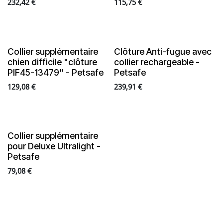
232,42
€
115,75
€
Collier supplémentaire
Clôture Anti-fugue avec
En rupture de stock
chien difficile "clôture
collier rechargeable -
PIF45-13479" - Petsafe
Petsafe
129,08
€
239,91
€
Collier supplémentaire
pour Deluxe Ultralight -
Petsafe
79,08
€