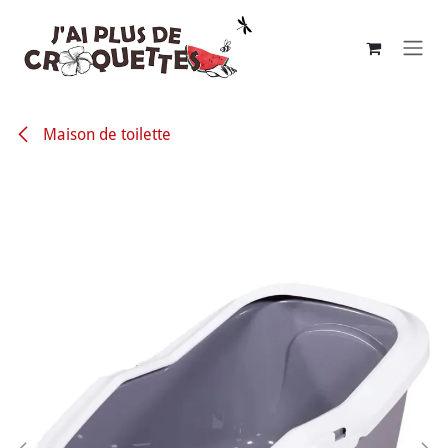
Se rendre au contenu
Maison de toilette