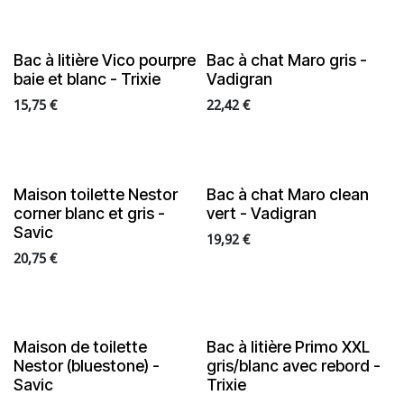
Bac à litière Vico pourpre
Bac à chat Maro gris -
En rupture de stock
baie et blanc - Trixie
Vadigran
15,75
€
22,42
€
Maison toilette Nestor
Bac à chat Maro clean
corner blanc et gris -
vert - Vadigran
Savic
19,92
€
20,75
€
Maison de toilette
Bac à litière Primo XXL
Nestor (bluestone) -
gris/blanc avec rebord -
Savic
Trixie