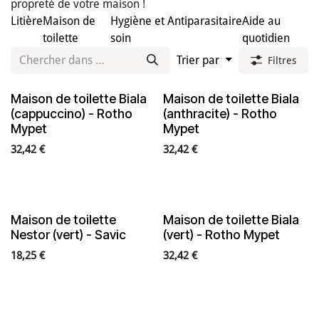
propreté de votre maison !
Litière
Maison de
Hygiène et
Antiparasitaire
Aide au
toilette
soin
quotidien
Trier par
Filtres
Maison de toilette Biala
Maison de toilette Biala
(cappuccino) - Rotho
(anthracite) - Rotho
Mypet
Mypet
32,42
€
32,42
€
Maison de toilette
Maison de toilette Biala
Nestor (vert) - Savic
(vert) - Rotho Mypet
18,25
€
32,42
€