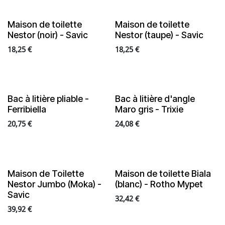
Maison de toilette
Maison de toilette
Nestor (noir) - Savic
Nestor (taupe) - Savic
18,25
€
18,25
€
Bac à litière pliable -
Bac à litière d'angle
En rupture de stock
Ferribiella
Maro gris - Trixie
20,75
€
24,08
€
Maison de Toilette
Maison de toilette Biala
Nestor Jumbo (Moka) -
(blanc) - Rotho Mypet
Savic
32,42
€
39,92
€