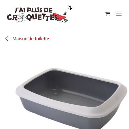
Se rendre au contenu
Maison de toilette