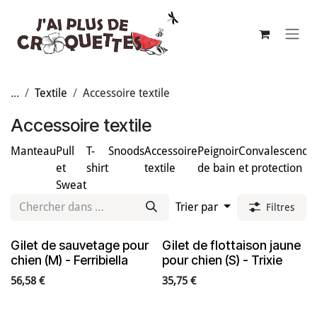
Se rendre au contenu
...
Textile
Accessoire textile
Accessoire textile
Manteau
Pull
T-
Snoods
Accessoire
Peignoir
Convalescence
et
shirt
textile
de bain
et protection
Sweat
Trier par
Filtres
Gilet de sauvetage pour
Gilet de flottaison jaune
En rupture de stock
chien (M) - Ferribiella
pour chien (S) - Trixie
56,58
€
35,75
€