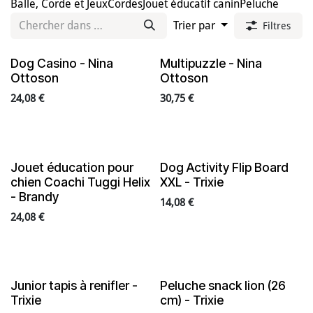
Balle, Corde et Jeux
Cordes
Jouet éducatif canin
Peluche
Trier par
Filtres
Dog Casino - Nina
Multipuzzle - Nina
Ottoson
Ottoson
24,08
€
30,75
€
Jouet éducation pour
Dog Activity Flip Board
chien Coachi Tuggi Helix
XXL - Trixie
- Brandy
14,08
€
24,08
€
Junior tapis à renifler -
Peluche snack lion (26
Trixie
cm) - Trixie