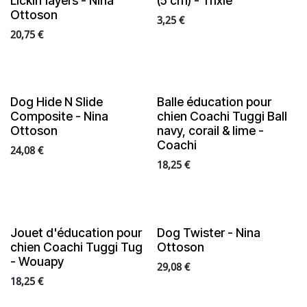
Lickin'layers - Nina
(5 cm) - Trixie
Ottoson
3,25
€
20,75
€
Dog Hide N Slide
Balle éducation pour
En rupture de stock
Composite - Nina
chien Coachi Tuggi Ball
Ottoson
navy, corail & lime -
Coachi
24,08
€
18,25
€
Jouet d'éducation pour
Dog Twister - Nina
chien Coachi Tuggi Tug
Ottoson
- Wouapy
29,08
€
18,25
€