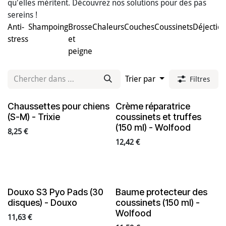
qu'elles méritent. Découvrez nos solutions pour des pas
sereins !
Anti-
Shampoing
Brosse
Chaleurs
Couches
Coussinets
Déjectio
stress
et
peigne
Trier par
Filtres
Chaussettes pour chiens
Crème réparatrice
(S-M) - Trixie
coussinets et truffes
(150 ml) - Wolfood
8,25
€
12,42
€
Douxo S3 Pyo Pads (30
Baume protecteur des
En rupture de stock
disques) - Douxo
coussinets (150 ml) -
Wolfood
11,63
€