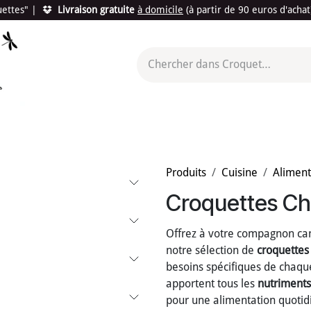
quettes"
|
Livraison gratuite
à domicile
(à partir de 90 euros d'acha
utés
Promotions
Le "Made in France"
Le "Bio"
c'est l
Produits
Cuisine
Aliment
Croquettes Ch
Offrez à votre compagnon can
notre sélection de
croquettes
besoins spécifiques de chaque 
apportent tous les
nutriments
pour une alimentation quotidi