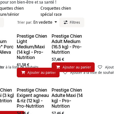
 pour son bien-être et sa santé !
quettes chien
Croquettes chien
ure/sénior
spécial race
En vedette
Trier par:
Filtres
Prestige Chien
Prestige Chien
e de stock
rium
Light
Adult Medium
e" Porc
Medium/Maxi
(16.5 kg) - Pro-
 Alleva
(14 kg) - Pro-
Nutrition
Nutrition
57,46
€
61,58
€
its
ter à la liste de souhaits
Ajouter au panier
Ajout
Ajouter au panier
Ajouter à la liste de souhai
 Chien
Prestige Chien
Prestige Chien
i (3 kg)
Exigent agneau
Adulte Maxi (14
rition
& riz (12 kg) -
kg) - Pro-
Pro-Nutrition
Nutrition
54,96
€
57,46
€