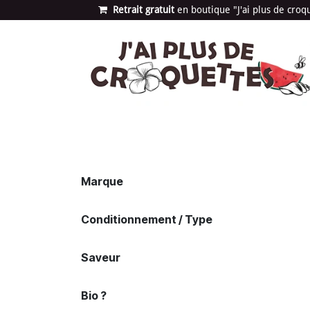
Se rendre au contenu
Retrait gratuit
en bou​​​​​​tique "J'ai plus de cro
Les univers
Nouvea
Marque
Conditionnement / Type
Saveur
Bio ?