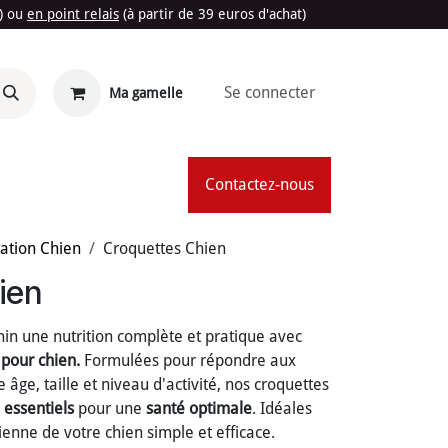
t) ou
en point relais
(à partir de 39 euros d'achat)
Se connecter
Ma gamelle
'Été
Contactez-nous
ation Chien
Croquettes Chien
ien
in une nutrition complète et pratique avec
 pour chien.
Formulées pour répondre aux
âge, taille et niveau d'activité, nos croquettes
 essentiels
pour une
santé optimale
. Idéales
enne de votre chien simple et efficace.