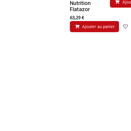
Ajou
Nutrition
Flatazor
63,29
€
Ajouter au panier
Prix en baisse
Chien adulte
Croquet
toutes races -
Protect 
Bœuf Angus,
pour chie
Patates
kg) - Pro
douces,
Nutrition
Carottes (12
69,08
€
kg) - J'ai plus
Ajou
de croquettes
65,79
€
Ajouter au panier
Prestige Chien
Adulte
En ruptur