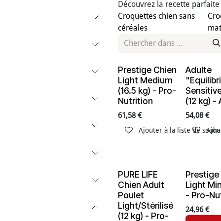
Découvrez la recette parfaite
Croquettes chien sans
Cro
céréales
mat
Prestige Chien
Adulte
En rupture de stock
En ruptur
Light Medium
"Equilib
(16.5 kg) - Pro-
Sensitiv
Nutrition
(12 kg) -
61,58
€
54,08
€
Ajouter à la liste de souha
Ajou
PURE LIFE
Prestige
Chien Adult
Light Min
Poulet
- Pro-Nut
Light/Stérilisé
24,96
€
(12 kg) - Pro-