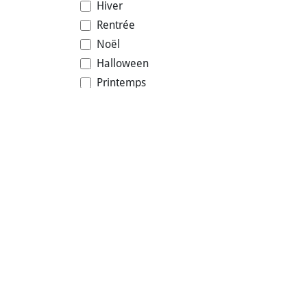
Hiver
Rentrée
Noël
Halloween
Printemps
Fin de stock
Nouveauté
Exclusivité boutique (non livrable)
Été
Promotions
Fourchette de prix