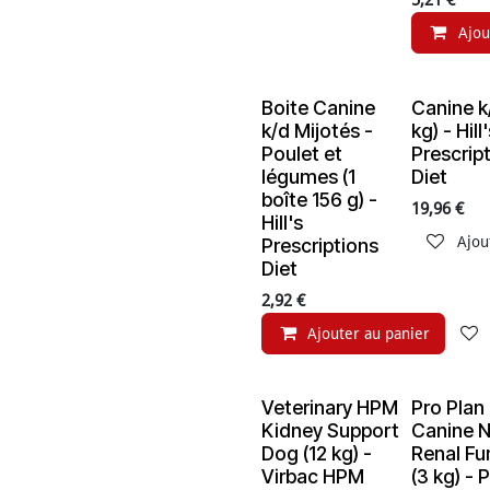
5,21
€
Ajou
Boite Canine
Canine k/
En ruptur
k/d Mijotés -
kg) - Hill
Poulet et
Prescrip
légumes (1
Diet
boîte 156 g) -
19,96
€
Hill's
Ajou
Prescriptions
Diet
2,92
€
Ajouter au panier
Veterinary HPM
Pro Plan
En rupture de stock
Kidney Support
Canine 
Dog (12 kg) -
Renal Fu
Virbac HPM
(3 kg) - 