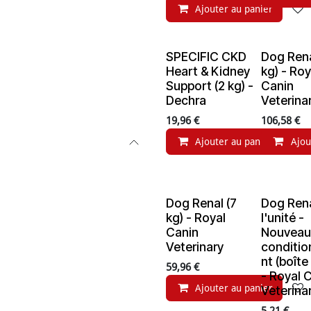
Ajouter au panier
SPECIFIC CKD
Dog Rena
Heart & Kidney
kg) - Roy
Support (2 kg) -
Canin
Dechra
Veterina
19,96
€
106,58
€
Ajouter au panier
Ajou
Dog Renal (7
Dog Rena
kg) - Royal
l'unité -
Canin
Nouvea
Veterinary
conditi
nt (boîte
59,96
€
- Royal 
Ajouter au panier
Veterina