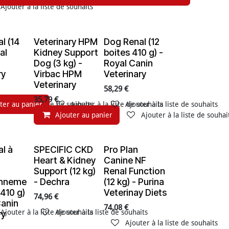
Ajouter à la liste de souhaits
l (14
Veterinary HPM
Dog Renal (12
En rupture de stock
al
Kidney Support
boites 410 g) -
Dog (3 kg) -
Royal Canin
ry
Virbac HPM
Veterinary
Veterinary
58,29
€
35,79
€
ter au panier
Ajouter à la liste de souhaits
Ajouter à la liste de souhaits
Ajouter à la liste de souhaits
Ajouter au panier
Ajouter à la liste de souhai
l à
SPECIFIC CKD
Pro Plan
En rupture de stock
En rupture de stock
Heart & Kidney
Canine NF
u
Support (12 kg)
Renal Function
onneme
- Dechra
(12 kg) - Purina
 410 g)
Veterinay Diets
74,96
€
Canin
74,08
€
Ajouter à la liste de souhaits
Ajouter à la liste de souhaits
ry
Ajouter à la liste de souhaits