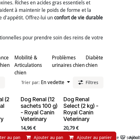
oxines. Riches en acides gras essentiels et
ident à maintenir le poids de forme et la
 d'appétit. Offrez-lui un
confort de vie durable
tionnelles pour prendre soin des reins de votre
ance
Mobilité &
Problèmes
Diabète
chien
Articulations
urinaires chien
chien
chien
En vedette
Trier par:
Filtres
l (2
Dog Renal (12
Dog Renal
al
sachets 100 g)
Select (2 kg) -
- Royal Canin
Royal Canin
ry
Veterinary
Veterinary
14,96
€
20,79
€
ter au panier
Ajouter au panier
Ajouter à la liste de souhaits
Ajouter au panier
Ajouter à la liste de souhai
Ajout