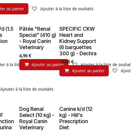
ter au panier
Ajouter à la liste de souhaits
d (1.5
Pâtée "Renal
SPECIFIC CKW
e de stock
's
Special" (410 g)
Heart and
tion
- Royal Canin
Kidney Support
Veterinary
(6 barquettes
300 g) - Dechra
4,96
€
19,08
€
ter à la liste de souhaits
Ajouter au panier
Ajouter à la liste de souhai
Ajouter au panier
Ajout
Ajouter à la liste de souhaits
Dog Renal
Canine k/d (12
En rupture de stock
NF
Select (10 kg) -
kg) - Hill's
nction
Royal Canin
Prescription
Purina
Veterinary
Diet