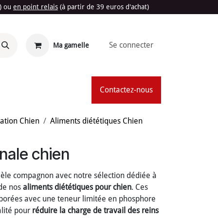
t) ou
en point relais
(à partir de 39 euros d'achat)
Se connecter
Ma gamelle
'Été
Contactez-nous
ation Chien
Aliments diététiques Chien
énale chien
idèle compagnon avec notre sélection dédiée à
 de nos
aliments diététiques pour chien
. Ces
aborées avec une teneur limitée en phosphore
alité pour
réduire la charge de travail des reins