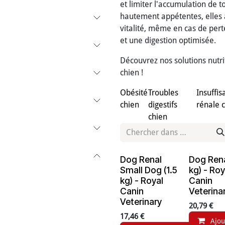
et limiter l'accumulation de t
hautement appétentes, elles a
vitalité, même en cas de perte
et une digestion optimisée.
Découvrez nos solutions nutri
chien !
Obésité
Troubles
Insuffis
chien
digestifs
rénale 
chien
Dog Renal
Dog Rena
Small Dog (1.5
kg) - Roy
kg) - Royal
Canin
Canin
Veterina
Veterinary
20,79
€
17,46
€
Ajou