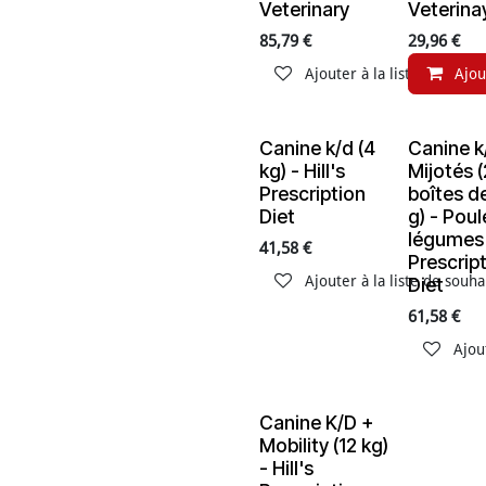
Veterinary
Veterina
85,79
€
29,96
€
Ajouter à la liste de souha
Ajou
Canine k/d (4
Canine k
En rupture de stock
En ruptur
kg) - Hill's
Mijotés 
Prescription
boîtes d
Diet
g) - Poul
légumes -
41,58
€
Prescrip
Ajouter à la liste de souha
Diet
61,58
€
Ajou
Canine K/D +
En rupture de stock
Mobility (12 kg)
- Hill's