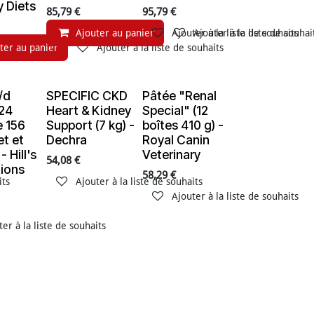
y Diets
85,79
€
95,79
€
Ajouter au panier
Ajouter à la liste de souhaits
Ajouter à la liste de souhai
its
ter au panier
Ajouter à la liste de souhaits
/d
SPECIFIC CKD
Pâtée "Renal
e de stock
En rupture de stock
En rupture de stock
(24
Heart & Kidney
Special" (12
e 156
Support (7 kg) -
boîtes 410 g) -
et et
Dechra
Royal Canin
 Hill's
Veterinary
54,08
€
tions
58,29
€
its
Ajouter à la liste de souhaits
Ajouter à la liste de souhaits
ter à la liste de souhaits