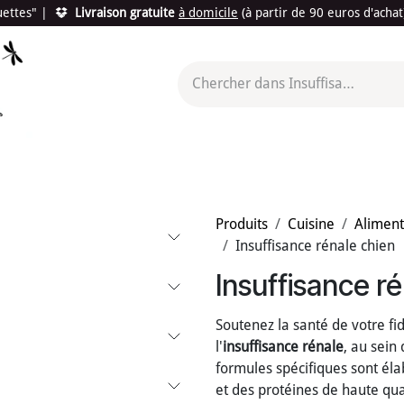
quettes"
|
Livraison gratuite
à domicile
(à partir de 90 euros d'acha
utés
Promotions
Le "Made in France"
Le "Bio"
c'est l
Produits
Cuisine
Aliment
Insuffisance rénale chien
Insuffisance r
Soutenez la santé de votre f
l'
insuffisance rénale
, au sein
formules spécifiques sont él
et des protéines de haute qu