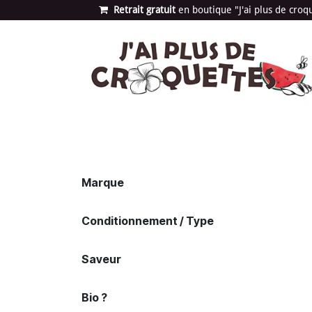
Se rendre au contenu
Retrait gratuit
en bou​​​​​​tique "J'ai plus de cro
Les univers
Nouvea
Marque
Conditionnement / Type
Saveur
Bio ?