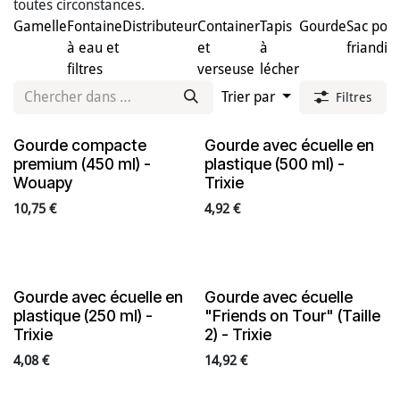
toutes circonstances.
Gamelle
Fontaine
Distributeur
Container
Tapis
Gourde
Sac pou
à eau et
et
à
friandis
filtres
verseuse
lécher
Trier par
Filtres
Gourde compacte
Gourde avec écuelle en
premium (450 ml) -
plastique (500 ml) -
Wouapy
Trixie
10,75
€
4,92
€
Gourde avec écuelle en
Gourde avec écuelle
plastique (250 ml) -
"Friends on Tour" (Taille
Trixie
2) - Trixie
4,08
€
14,92
€