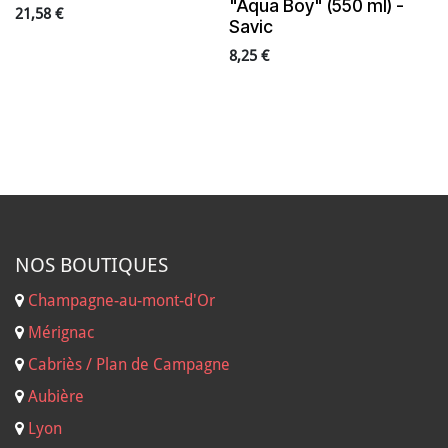
"Aqua Boy" (550 ml) -
21,58
€
Savic
8,25
€
NOS B
OUTIQUES
Champagne-au-mont-d'Or
Mérignac
Cabriès / Plan de Campagne
Aubière
Lyon