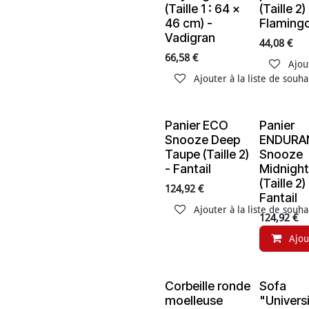
(Taille 1 : 64 x
(Taille 2)
46 cm) -
Flaming
Vadigran
44,08
€
66,58
€
Ajou
Ajouter à la liste de souha
Panier ECO
Panier
En rupture de stock
Snooze Deep
ENDURA
Taupe (Taille 2)
Snooze
- Fantail
Midnight
(Taille 2)
124,92
€
Fantail
Ajouter à la liste de souha
124,92
€
Ajou
Corbeille ronde
Sofa
moelleuse
"Univers