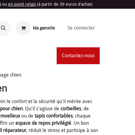
t) ou
en point relais
(à partir de 39 euros d'achat)
Se connecter
Ma gamelle
'Été
Contactez-nous
age chien
en
 le confort et la sécurité qu'il mérite avec
pour chien
. Qu'il s'agisse de
corbeilles
, de
 moelleux
ou de
tapis confortables
, chaque
ffrir un
espace de repos privilégié
. Un bon
l réparateur
, réduit le stress et participe à son