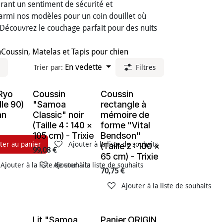
urant un sentiment de sécurité et
armi nos modèles pour un coin douillet où
. Découvrez le couchage parfait pour des nuits
n
Coussin, Matelas et Tapis pour chien
En vedette
Trier par:
Filtres
 Ryo
Coussin
Coussin
En rupture de stock
En rupture de stock
lle 90)
"Samoa
rectangle à
an
Classic" noir
mémoire de
(Taille 4 : 140 x
forme "Vital
105 cm) - Trixie
Bendson"
ter au panier
Ajouter à la liste de souhaits
(Taille 2 : 100 x
99,08
€
65 cm) - Trixie
Ajouter à la liste de souhaits
Ajouter à la liste de souhaits
70,75
€
Ajouter à la liste de souhaits
Lit "Samoa
Panier ORIGIN