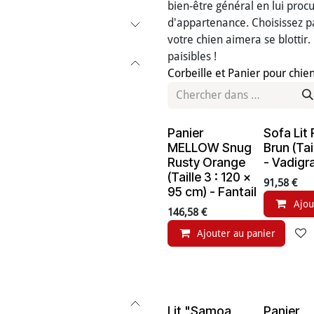
bien-être général en lui proc
d'appartenance. Choisissez p
votre chien aimera se blottir
paisibles !
Corbeille et Panier pour chie
Panier
Sofa Lit
MELLOW Snug
Brun (Tai
Rusty Orange
- Vadigr
(Taille 3 : 120 x
91,58
€
95 cm) - Fantail
Ajou
146,58
€
Ajouter au panier
Lit "Samoa
Panier