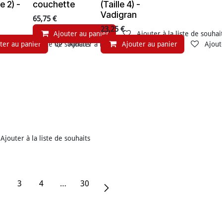
le 2) -
couchette
(Taille 4) -
Vadigran
65,75
€
23,25
€
Ajouter au panier
Ajouter à la liste de souhai
ter au panier
Ajouter à la liste de souhaits
Ajouter à la liste de souhaits
Ajouter au panier
Ajout
Ajouter à la liste de souhaits
3
4
…
30