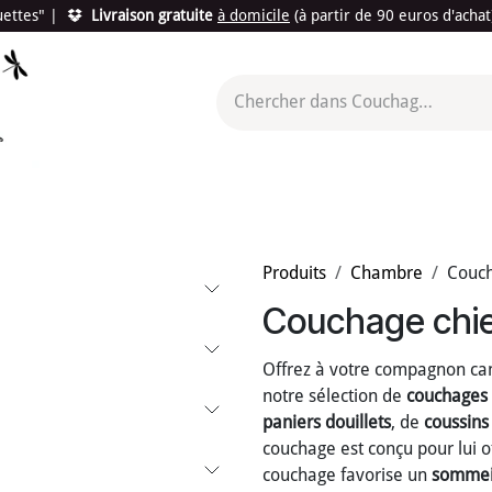
quettes"
|
Livraison gratuite
à domicile
(à partir de 90 euros d'acha
utés
Promotions
Le "Made in France"
Le "Bio"
c'est l
Produits
Chambre
Couch
Couchage chi
Offrez à votre compagnon canin
notre sélection de
couchages 
paniers douillets
, de
coussins
couchage est conçu pour lui o
couchage favorise un
sommei