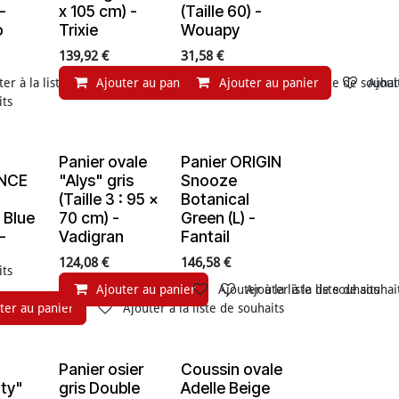
 -
x 105 cm) -
(Taille 60) -
o
Trixie
Wouapy
139,92
€
31,58
€
ter à la liste de souhaits
Ajouter au panier
Ajouter au panier
Ajouter à la liste de souhai
Ajout
its
Panier ovale
Panier ORIGIN
En rupture de stock
NCE
"Alys" gris
Snooze
(Taille 3 : 95 x
Botanical
 Blue
70 cm) -
Green (L) -
 -
Vadigran
Fantail
124,08
€
146,58
€
its
Ajouter au panier
Ajouter à la liste de souhaits
Ajouter à la liste de souhai
ter au panier
Ajouter à la liste de souhaits
Panier osier
Coussin ovale
ity"
gris Double
Adelle Beige