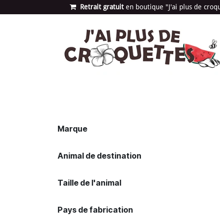
Se rendre au contenu
Retrait gratuit
en bou​​​​​​tique "J'ai plus de cro
Les univers
Nouvea
Marque
Animal de destination
Taille de l'animal
Pays de fabrication