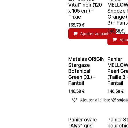
Vital" noir (120
MELLO
x 105 cm) -
Snooze 
Trixie
Orange (
3) - Fant
165,79
€
146,58
€
Ajouter au panier
Ajou
Matelas ORIGIN
Panier
En rupture de stock
En ruptur
Stargaze
MELLOW
Botanical
Pearl Gr
Green (XL) -
(Taille 3 
Fantail
Fantail
146,58
€
146,58
€
Ajouter à la liste de souha
Ajou
Panier ovale
Panier St
En rupture de stock
En ruptur
"Alys" gris
pour chi