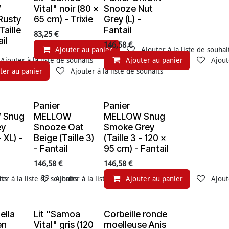
W
Vital" noir (80 x
Snooze Nut
Rusty
65 cm) - Trixie
Grey (L) -
Taille
Fantail
83,25
€
ail
146,58
€
Ajouter au panier
Ajouter à la liste de souhai
Ajouter à la liste de souhaits
Ajouter au panier
Ajout
ter au panier
Ajouter à la liste de souhaits
Panier
Panier
e de stock
En rupture de stock
 Snug
MELLOW
MELLOW Snug
ey
Snooze Oat
Smoke Grey
- XL) -
Beige (Taille 3)
(Taille 3 - 120 x
- Fantail
95 cm) - Fantail
146,58
€
146,58
€
its
ter à la liste de souhaits
Ajouter à la liste de souhaits
Ajouter au panier
Ajout
ella
Lit "Samoa
Corbeille ronde
e de stock
en
Vital" gris (120
moelleuse Anis