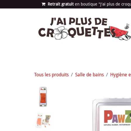
Se rendre au contenu
Retrait gratuit
en bou​​​​​​tique "J'ai plus de cro
Les univers
Nouvea
Tous les produits
Salle de bains
Hygiène e