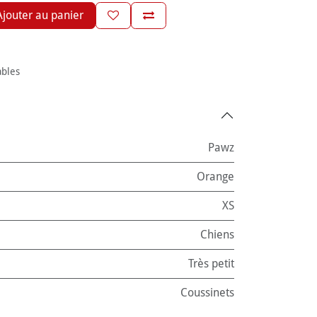
jouter au panier
ables
Pawz
Orange
XS
Chiens
Très petit
Coussinets