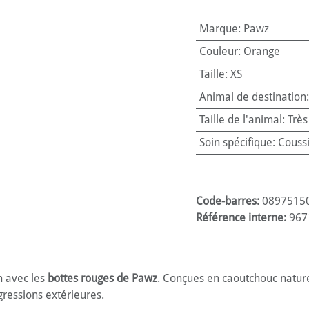
Marque
:
Pawz
Couleur
:
Orange
Taille
:
XS
Animal de destination
Taille de l'animal
:
Très
Soin spécifique
:
Couss
Code-barres:
0897515
Référence interne:
967
n avec les
bottes rouges de Pawz
. Conçues en caoutchouc nature
ressions extérieures.