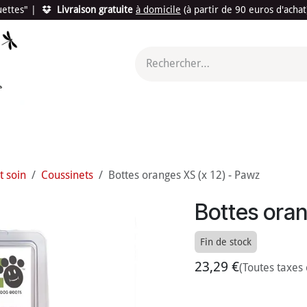
quettes"
|
Livraison gratuite
à domicile
(à partir de 90 euros d'acha
utés
Promotions
Le "Made in France"
Le "Bio"
c'est l
t soin
Coussinets
Bottes oranges XS (x 12) - Pawz
Bottes oran
Fin de stock
23,29
€
(Toutes taxes