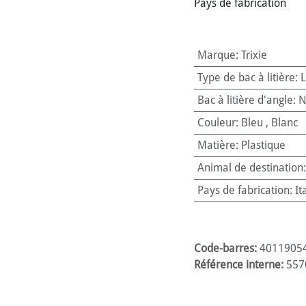
Pays de fabrication
Marque
:
Trixie
Type de bac à litière
:
L
Bac à litière d'angle
:
N
Couleur
:
Bleu
,
Blanc
Matière
:
Plastique
Animal de destination
Pays de fabrication
:
It
Code-barres:
4011905
Référence interne:
557