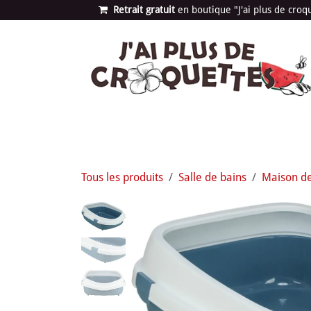
Se rendre au contenu
Retrait gratuit
en bou​​​​​​tique "J'ai plus de cro
Les univers
Nouvea
Tous les produits
Salle de bains
Maison de