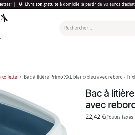
quettes"
|
Livraison gratuite
à domicile
(à partir de 90 euros d'acha
utés
Promotions
Le "Made in France"
Le "Bio"
c'est l
 toilette
Bac à litière Primo XXL blanc/bleu avec rebord - Trix
Bac à litiè
avec rebord
22,42
€
(Toutes taxes