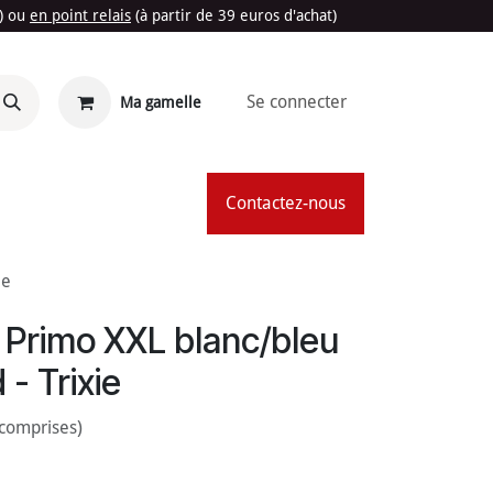
t) ou
en point relais
(à partir de 39 euros d'achat)
Se connecter
Ma gamelle
'Été
Contactez-nous
ie
re Primo XXL blanc/bleu
 - Trixie
 comprises)