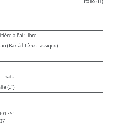
Italie (IT)
itière à l'air libre
on (Bac à litière classique)
:
Chats
alie (IT)
401751
07