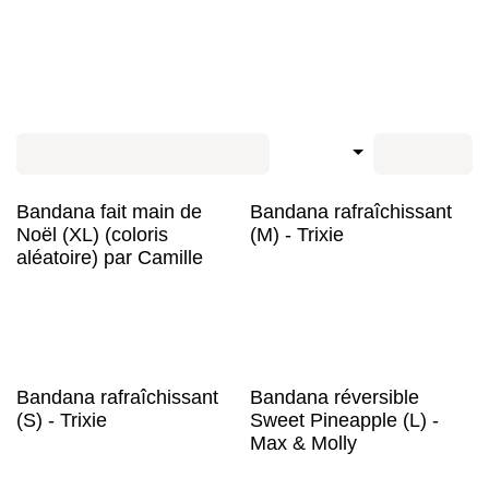
Donnez une touche d'élégance à votre protégé en
découvrant nos modèles colorés !
Manteau
Pull et
T-
Snoods
Accessoire
Peignoir
Convalescen
Sweat
shirt
textile
de bain
et protection
Trier par
Filtres
Bandana fait main de
Bandana rafraîchissant
Noël (XL) (coloris
(M) - Trixie
aléatoire) par Camille
6,25
€
9,92
€
Bandana rafraîchissant
Bandana réversible
(S) - Trixie
Sweet Pineapple (L) -
Max & Molly
4,58
€
8,25
€