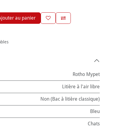
jouter au panier
ables
Rotho Mypet
Litière à l'air libre
Non (Bac à litière classique)
Bleu
Chats