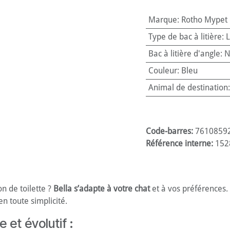
Marque
:
Rotho Mypet
Type de bac à litière
:
L
Bac à litière d'angle
:
N
Couleur
:
Bleu
Animal de destination
Code-barres:
7610859
Référence interne:
152
n de toilette ?
Bella s’adapte à votre chat
et à vos préférences.
n toute simplicité.
 et évolutif :