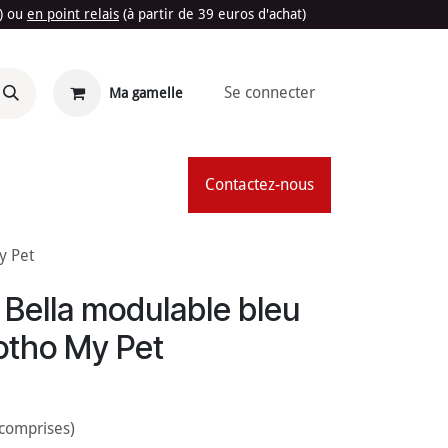
t) ou
en point relais
(à partir de 39 euros d'achat)
Se connecter
Ma gamelle
'Été
Contactez-nous
y Pet
e Bella modulable bleu
otho My Pet
 comprises)