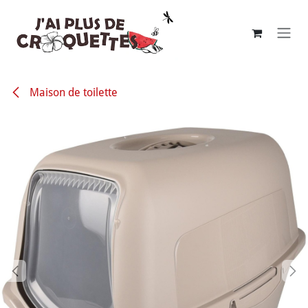
Se rendre au contenu
Maison de toilette