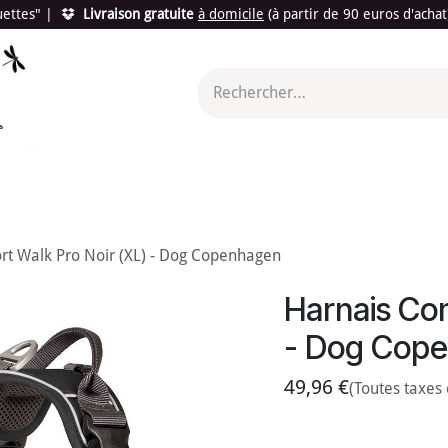
quettes"
|
Livraison gratuite
à domicile
(à partir de 90 euros d'acha
utés
Promotions
Le "Made in France"
Le "Bio"
c'est l
rt Walk Pro Noir (XL) - Dog Copenhagen
Harnais Com
- Dog Cop
49,96
€
(Toutes taxes