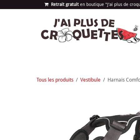
Se rendre au contenu
Retrait gratuit
en bou​​​​​​tique "J'ai plus de cro
Les univers
Nouvea
Tous les produits
Vestibule
Harnais Comfo