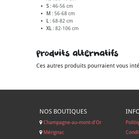
S
: 46-56 cm
M
: 56-68 cm
L
: 68-82 cm
XL
: 82-106 cm
Produits alternatifs
Ces autres produits pourraient vous int
NOS B
OUTIQUES
INF
Champagne-au-mont-d'Or
Politi
Mérignac
Condi