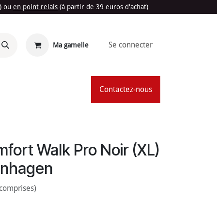
t) ou
en point relais
(à partir de 39 euros d'achat)
Se connecter
Ma gamelle
'Été
Contactez-nous
fort Walk Pro Noir (XL)
enhagen
 comprises)