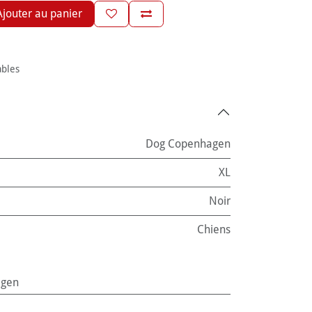
jouter au panier
ables
Dog Copenhagen
XL
Noir
Chiens
agen