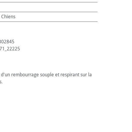
:
Chiens
302845
71_22225
é d'un rembourrage souple et respirant sur la
s.