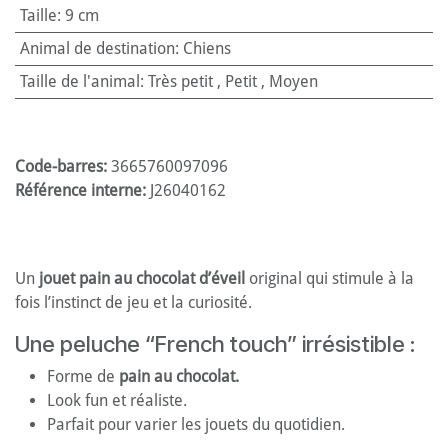
Taille
:
9 cm
Animal de destination
:
Chiens
Taille de l'animal
:
Très petit
,
Petit
,
Moyen
Code-barres:
3665760097096
Référence interne:
J26040162
Un
jouet pain au chocolat d’éveil
original qui stimule à la
fois l’instinct de jeu et la curiosité.
Une peluche “French touch” irrésistible :
Forme de
pain au chocolat.
Look fun et réaliste.
Parfait pour varier les jouets du quotidien.