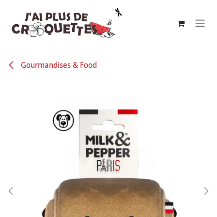
Se rendre au contenu
Gourmandises & Food