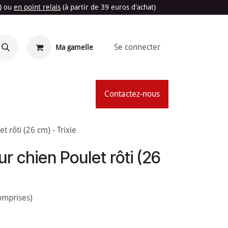
t) ou
en point relais
(à partir de 39 euros d'achat)
Se connecter
Ma gamelle
'Été
Contactez-nous
t rôti (26 cm) - Trixie
r chien Poulet rôti (26
omprises)