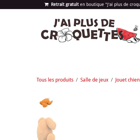
Se rendre au contenu
Retrait gratuit
en bou​​​​​​tique "J'ai plus de cro
Les univers
Nouvea
Tous les produits
Salle de jeux
Jouet chien