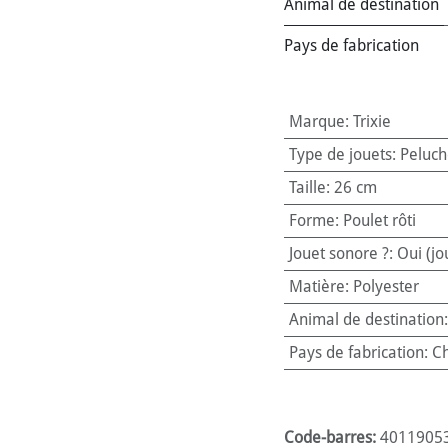
Animal de destination
Pays de fabrication
Marque
:
Trixie
Type de jouets
:
Peluch
Taille
:
26 cm
Forme
:
Poulet rôti
Jouet sonore ?
:
Oui (jo
Matière
:
Polyester
Animal de destination
Pays de fabrication
:
Ch
Code-barres:
4011905