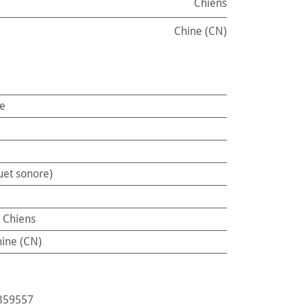
Chiens
Chine (CN)
e
uet sonore)
:
Chiens
ine (CN)
359557