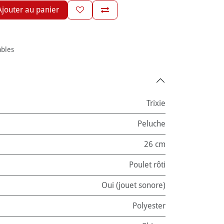
jouter au panier
ables
Trixie
Peluche
26 cm
Poulet rôti
Oui (jouet sonore)
Polyester