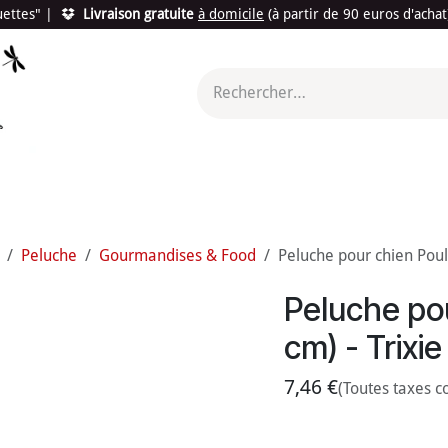
quettes"
|
Livraison gratuite
à domicile
(à partir de 90 euros d'acha
utés
Promotions
Le "Made in France"
Le "Bio"
c'est l
Peluche
Gourmandises & Food
Peluche pour chien Poule
Peluche pou
cm) - Trixie
7,46
€
(Toutes taxes c