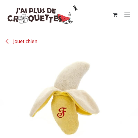
Se rendre au contenu
Jouet chien