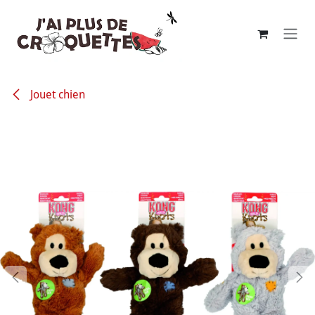
Se rendre au contenu
Jouet chien