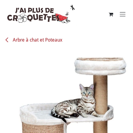
Se rendre au contenu
Arbre à chat et Poteaux