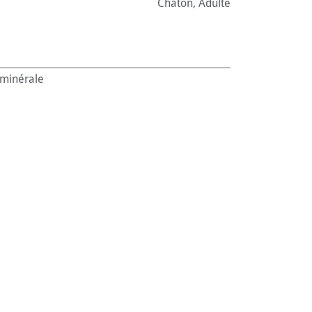
Chaton
,
Adulte
 minérale
ntenance
:
1.8 kg
:
Non (Litière non agglomérante)
 (Litière inodore)
:
Chats
on
,
Adulte
690020
4_12392