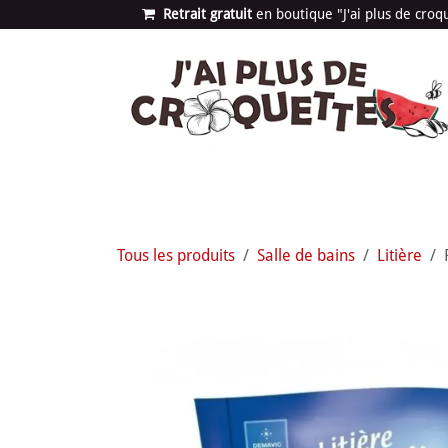
Se rendre au contenu
Retrait gratuit
en bou​​​​​​tique "J'ai plus de cro
Les univers
Nouvea
Tous les produits
Salle de bains
Litière