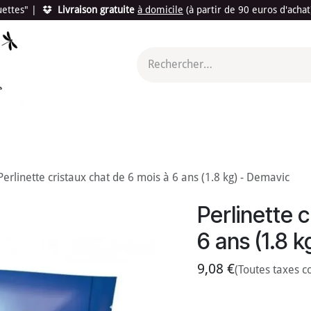
quettes"
|
Livraison gratuite
à domicile
(à partir de 90 euros d'acha
utés
Promotions
Le "Made in France"
Le "Bio"
c'est l
Perlinette cristaux chat de 6 mois à 6 ans (1.8 kg) - Demavic
Perlinette 
6 ans (1.8 
9,08
€
(Toutes taxes c