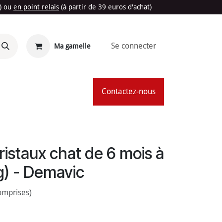
t) ou
en point relais
(à partir de 39 euros d'achat)
Se connecter
Ma gamelle
'Été
Contactez-nous
cristaux chat de 6 mois à
kg) - Demavic
omprises)