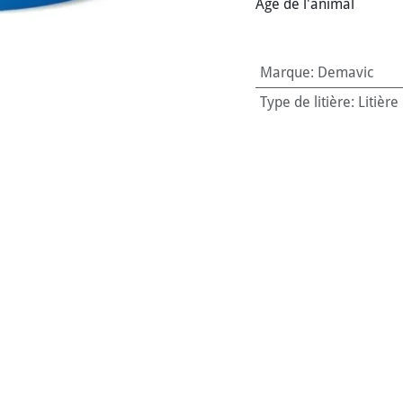
Age de l'animal
Marque
:
Demavic
Type de litière
:
Litière
Conditionnement / Co
Litière agglomérante ?
Litière parfumée ?
:
Non
Animal de destination
Age de l'animal
:
Chat
Code-barres:
3760083
Référence interne:
579