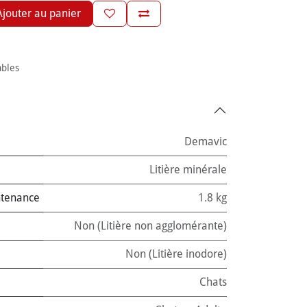
jouter au panier
ables
Demavic
Litière minérale
ntenance
1.8 kg
Non (Litière non agglomérante)
Non (Litière inodore)
Chats