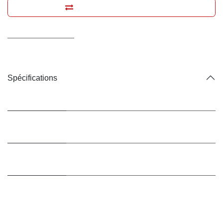
Ajouter pour comparer
Conditions générales
Livraison : 2-3 jours ouvrables
Spécifications
Marque
Merial
Type
Pipettes
d'antiparasitaire
Animal de
Chiens
destination
Taille de
Petit
l'animal