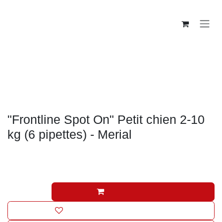
Se rendre au contenu
Antiparasitaire
"Frontline Spot On" Petit chien 2-10
kg (6 pipettes) - Merial
27,46
€
(Toutes taxes comprises)
Ajouter au panier
Ajouter à la liste de souhaits