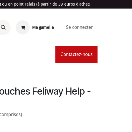
t) ou
en point relais
(à partir de 39 euros d'achat)
Se connecter
Ma gamelle
'Été
Contactez-nous
ouches Feliway Help -
 comprises)