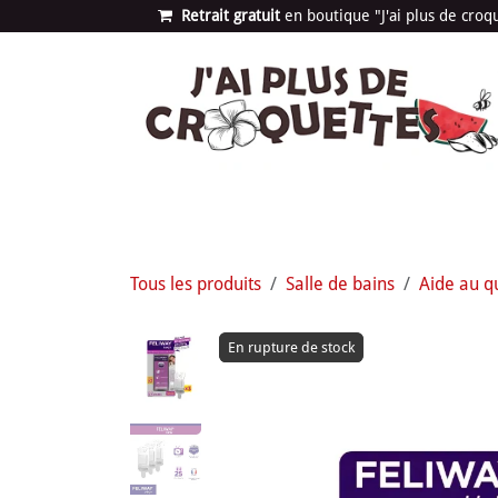
Se rendre au contenu
Retrait gratuit
en bou​​​​​​tique "J'ai plus de cro
Les univers
Nouvea
Tous les produits
Salle de bains
Aide au q
En rupture de stock
En rupture de stock