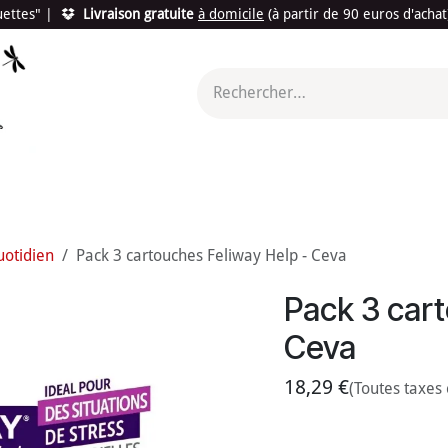
quettes"
|
Livraison gratuite
à domicile
(à partir de 90 euros d'acha
utés
Promotions
Le "Made in France"
Le "Bio"
c'est l
uotidien
Pack 3 cartouches Feliway Help - Ceva
Pack 3 cart
Ceva
18,29
€
(Toutes taxes