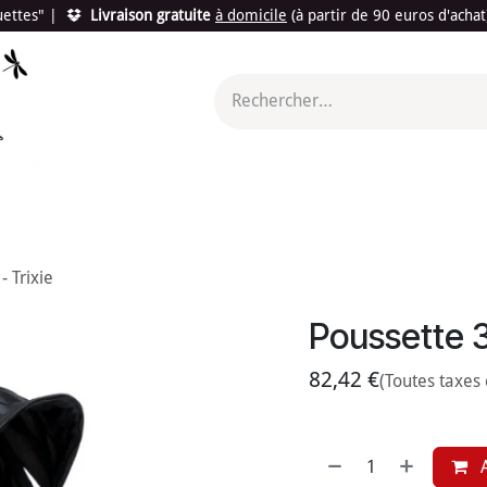
quettes"
|
Livraison gratuite
à domicile
(à partir de 90 euros d'acha
utés
Promotions
Le "Made in France"
Le "Bio"
c'est l
- Trixie
Poussette 3
82,42
€
(Toutes taxes
A