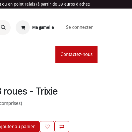
t) ou
en point relais
(à partir de 39 euros d'achat)
Se connecter
Ma gamelle
'Été
Contactez-nous
 roues - Trixie
 comprises)
jouter au panier