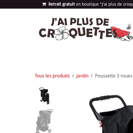
Se rendre au contenu
Retrait gratuit
en bou​​​​​​tique "J'ai plus de cro
Les univers
Nouvea
Tous les produits
Jardin
Poussette 3 roues 