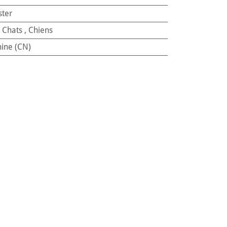
ster
:
Chats
,
Chiens
ine (CN)
289588
31
lorsqu’il est âgé, malade, craintif ou très
u’à 11 kg.
 surfaces irrégulières. Son mécanisme de