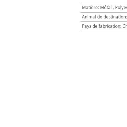
Matière
:
Métal
,
Polye
Animal de destination
Pays de fabrication
:
Ch
Code-barres:
4011905
Référence interne:
154
le pour continuer à partager vos sorties avec votre animal, même 
n transport confortable et sécurisé pour les chiens et chats jusq
essort, la poussette se manœuvre facilement, y compris sur des
met un rangement simple et un transport sans effort.
ortable & sécuritaire au quotidien :