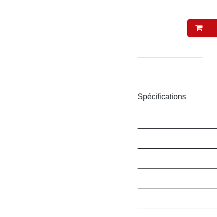
A
Conditions générales
Livraison : 2-3 jours ouvr
Spécifications
Marque
Conditionnement / Typ
Conditionnement / Co
Saveur
Bio ?