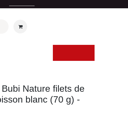
t) ou
en point relais
(à partir de 39 euros d'achat)
Se connecter
Ma gamelle
l'Été
Contactez-nous
poulet et poisson blanc (70 g) - Bubimex
 Bubi Nature filets de
oisson blanc (70 g) -
comprises)