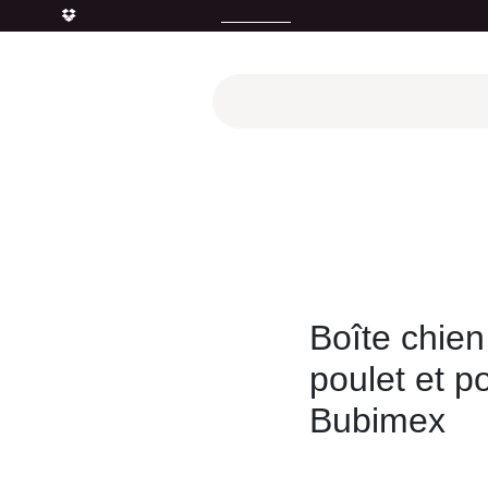
quettes"
|
Livraison gratuite
à domicile
(à partir de 90 euros d'acha
utés
Promotions
Le "Made in France"
Le "Bio"
c'est 
ien
Patée et Plats Chien
Boîte chien Bubi Nature filets de 
Boîte chien
poulet et p
Bubimex
1,50
€
(Toutes taxes 