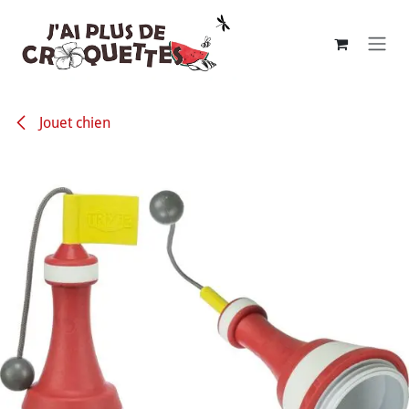
Se rendre au contenu
Jouet chien