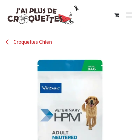
Se rendre au contenu
Croquettes Chien