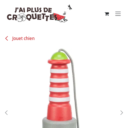
Se rendre au contenu
Jouet chien