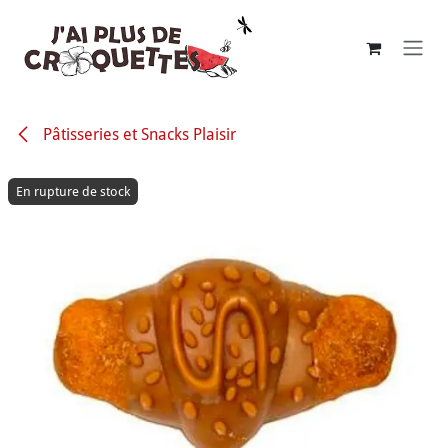
Se rendre au contenu
Pâtisseries et Snacks Plaisir
En rupture de stock