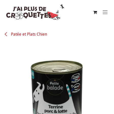
Se rendre au contenu
Patée et Plats Chien