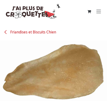
Se rendre au contenu
Friandises et Biscuits Chien