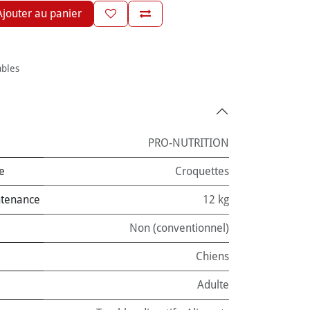
jouter au panier
ables
PRO-NUTRITION
e
Croquettes
ntenance
12 kg
Non (conventionnel)
Chiens
Adulte