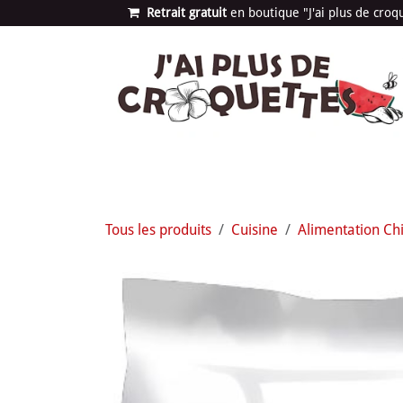
Se rendre au contenu
Retrait gratuit
en bou​​​​​​tique "J'ai plus de cro
Les univers
Nouvea
Tous les produits
Cuisine
Alimentation Ch