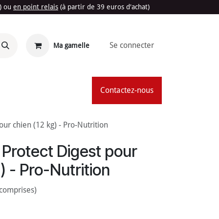
t) ou
en point relais
(à partir de 39 euros d'achat)
Se connecter
Ma gamelle
'Été
Contactez-nous
ur chien (12 kg) - Pro-Nutrition
Protect Digest pour
) - Pro-Nutrition
 comprises)