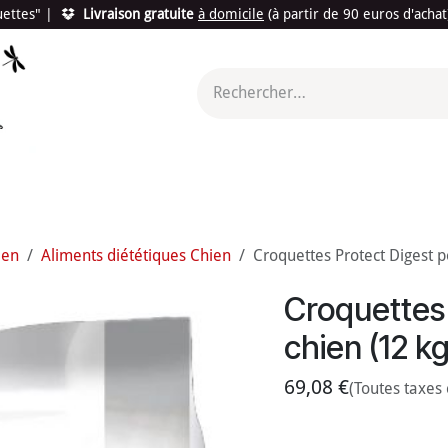
quettes"
|
Livraison gratuite
à domicile
(à partir de 90 euros d'acha
utés
Promotions
Le "Made in France"
Le "Bio"
c'est l
ien
Aliments diététiques Chien
Croquettes Protect Digest po
Croquettes 
chien (12 kg
69,08
€
(Toutes taxes