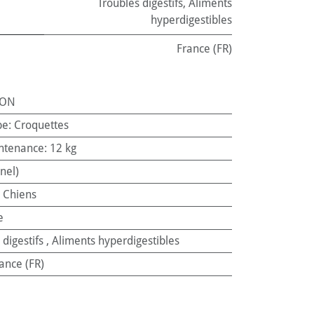
Troubles digestifs
,
Aliments
hyperdigestibles
France (FR)
ION
pe
:
Croquettes
ntenance
:
12 kg
nel)
:
Chiens
e
 digestifs
,
Aliments hyperdigestibles
ance (FR)