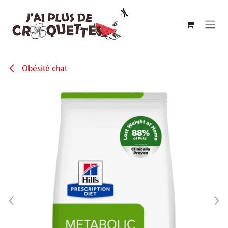
Se rendre au contenu
Obésité chat