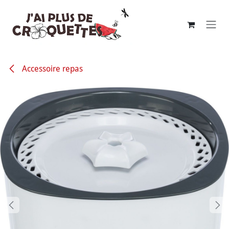
Se rendre au contenu
Accessoire repas