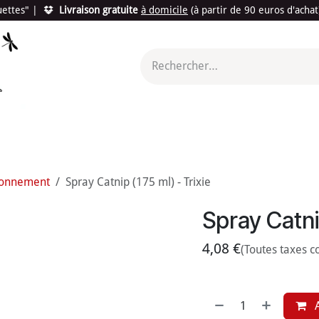
quettes"
|
Livraison gratuite
à domicile
(à partir de 90 euros d'acha
utés
Promotions
Le "Made in France"
Le "Bio"
c'est l
ronnement
Spray Catnip (175 ml) - Trixie
Spray Catnip
4,08
€
(Toutes taxes c
A