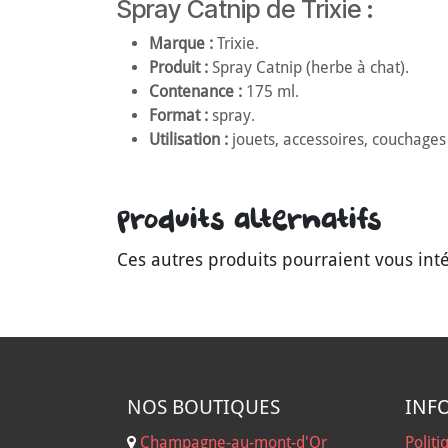
Spray Catnip de Trixie :
Marque :
Trixie.
Produit :
Spray Catnip (herbe à chat).
Contenance :
175 ml.
Format :
spray.
Utilisation :
jouets, accessoires, couchages e
Produits alternatifs
Ces autres produits pourraient vous int
NOS B
OUTIQUES
INF
Champagne-au-mont-d'Or
Politi