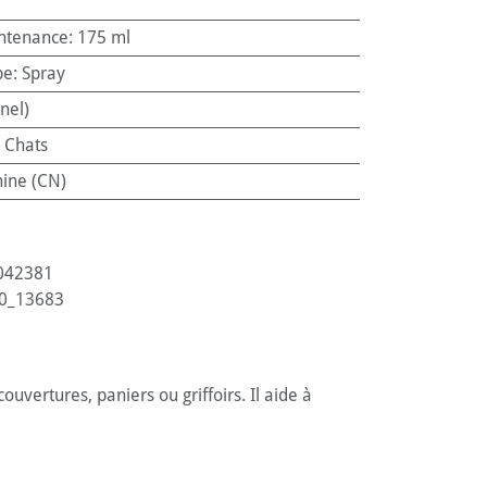
ntenance
:
175 ml
pe
:
Spray
nel)
:
Chats
ine (CN)
042381
0_13683
ouvertures, paniers ou griffoirs. Il aide à