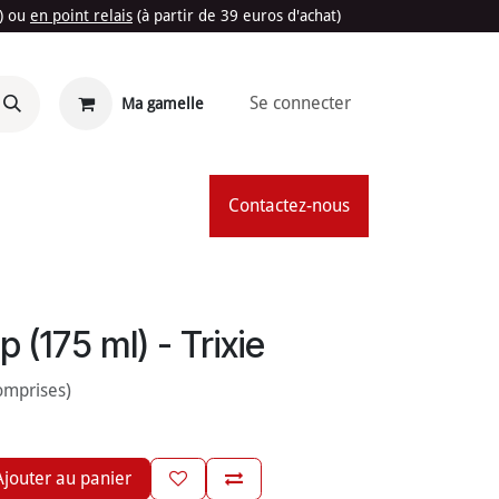
t) ou
en point relais
(à partir de 39 euros d'achat)
Se connecter
Ma gamelle
'Été
Contactez-nous
 (175 ml) - Trixie
omprises)
jouter au panier