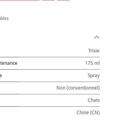
ables
Trixie
ntenance
175 ml
e
Spray
Non (conventionnel)
Chats
Chine (CN)