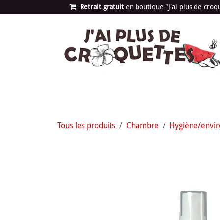
Se rendre au contenu
Retrait gratuit
en bou​​​​​​tique "J'ai plus de cro
Les univers
Nouvea
Tous les produits
Chambre
Hygiène/envi