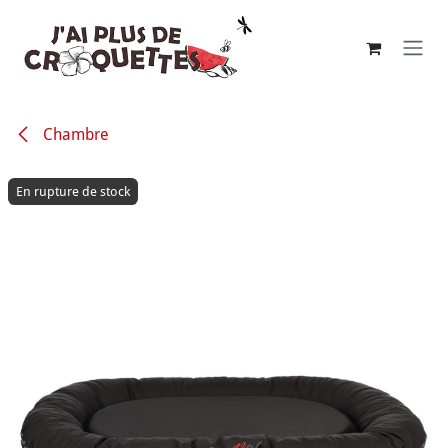
Se rendre au contenu
Chambre
En rupture de stock