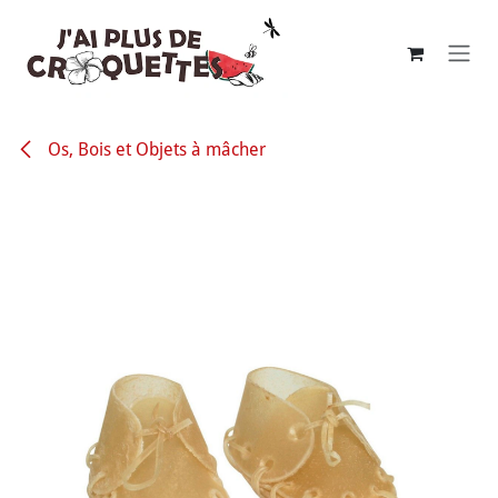
Se rendre au contenu
Os, Bois et Objets à mâcher