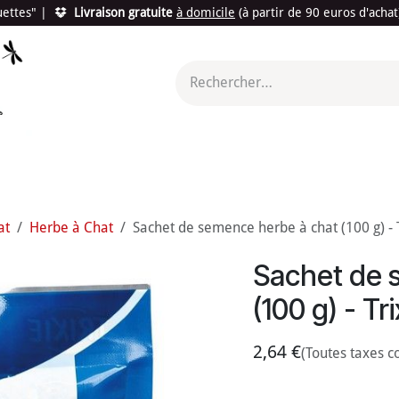
quettes"
|
Livraison gratuite
à domicile
(à partir de 90 euros d'acha
utés
Promotions
Le "Made in France"
Le "Bio"
c'est l
at
Herbe à Chat
Sachet de semence herbe à chat (100 g) - T
Sachet de 
(100 g) - Tri
2,64
€
(Toutes taxes c