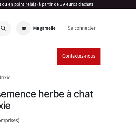
t) ou
en point relais
(à partir de 39 euros d'achat)
Se connecter
Ma gamelle
'Été
Contactez-nous
rixie
semence herbe à chat
xie
omprises)