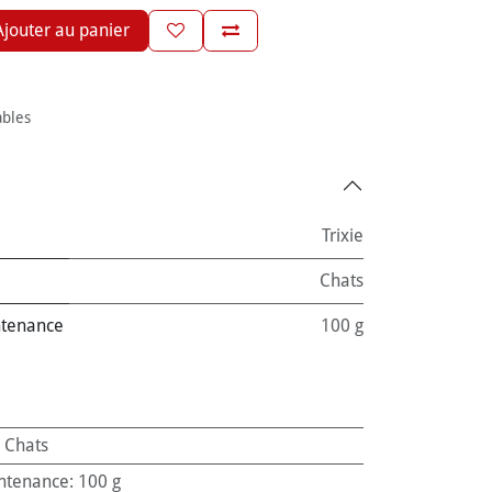
jouter au panier
ables
Trixie
Chats
ntenance
100 g
:
Chats
ntenance
:
100 g