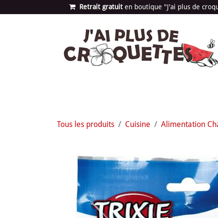
Se rendre au contenu
Retrait gratuit
en bou​​​​​​tique "J'ai plus de cro
Les univers
Nouvea
Tous les produits
Cuisine
Alimentation Ch