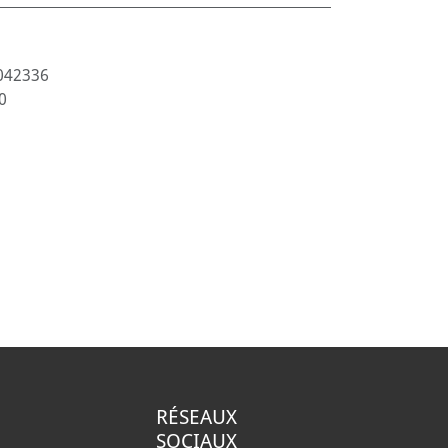
042336
0
RÉSEAUX
SOCIAUX