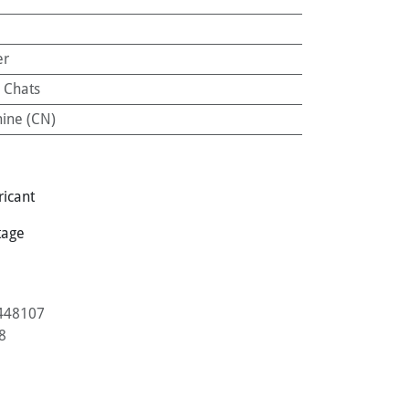
er
:
Chats
ine (CN)
ricant
tage
448107
8