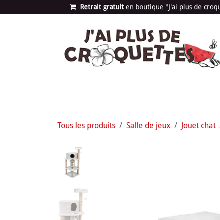
Se rendre au contenu
Retrait gratuit
en bou​​​​​​tique "J'ai plus de cro
Les univers
Nouvea
Tous les produits
Salle de jeux
Jouet chat