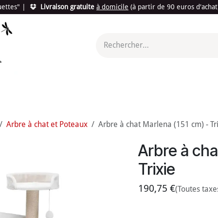
quettes"
|
Livraison gratuite
à domicile
(à partir de 90 euros d'acha
utés
Promotions
Le "Made in France"
Le "Bio"
c'est l
Arbre à chat et Poteaux
Arbre à chat Marlena (151 cm) - Tr
Arbre à cha
Trixie
190,75
€
(Toutes taxe