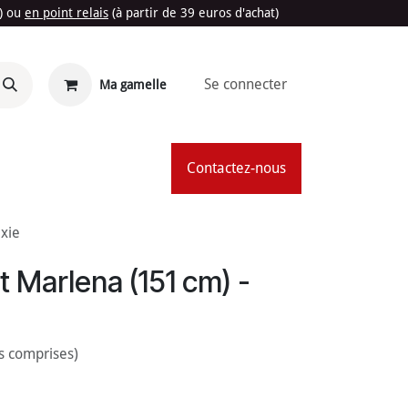
t) ou
en point relais
(à partir de 39 euros d'achat)
Se connecter
Ma gamelle
'Été
Contactez-nous
ixie
t Marlena (151 cm) -
s comprises)