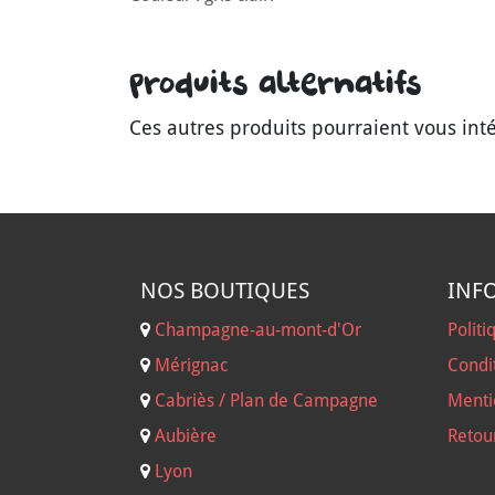
Produits alternatifs
Ces autres produits pourraient vous int
NOS B
OUTIQUES
INF
Champagne-au-mont-d'Or
Politi
Mérignac
Condi
Cabriès / Plan de Campagne
Menti
Aubière
Retou
Lyon