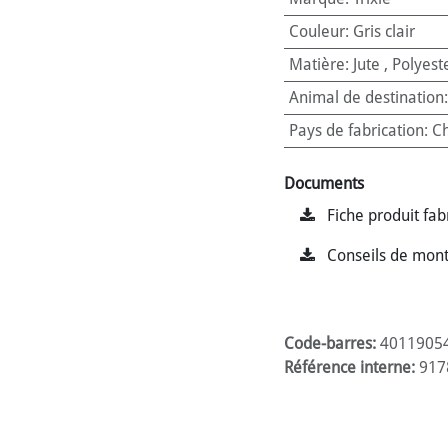
Couleur
:
Gris clair
Matière
:
Jute
,
Polyest
Animal de destination
Pays de fabrication
:
Ch
Documents
Fiche produit fab
Conseils de mon
Code-barres:
4011905
Référence interne:
917