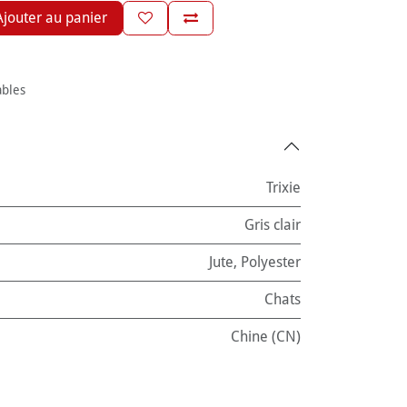
jouter au panier
ables
Trixie
Gris clair
Jute
,
Polyester
Chats
Chine (CN)