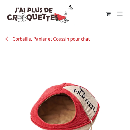
Se rendre au contenu
Corbeille, Panier et Coussin pour chat