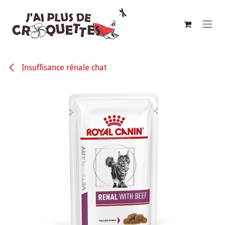
Se rendre au contenu
Insuffisance rénale chat