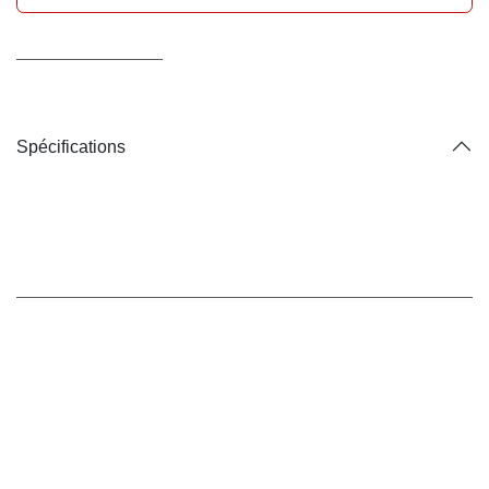
Conditions générales
Livraison : 2-3 jours ouvrables
Spécifications
Marque
MP Labo
Marque
:
MP Labo
Code-barres:
3401176919412
Référence interne:
6155_12933