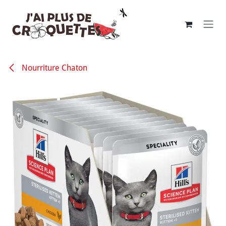
Se rendre au contenu
Nourriture Chaton