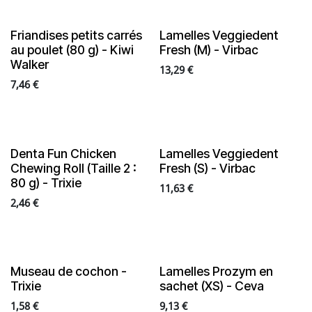
Friandises petits carrés
Lamelles Veggiedent
au poulet (80 g) - Kiwi
Fresh (M) - Virbac
Walker
13,29
€
7,46
€
Denta Fun Chicken
Lamelles Veggiedent
Chewing Roll (Taille 2 :
Fresh (S) - Virbac
80 g) - Trixie
11,63
€
2,46
€
Museau de cochon -
Lamelles Prozym en
Trixie
sachet (XS) - Ceva
1,58
€
9,13
€