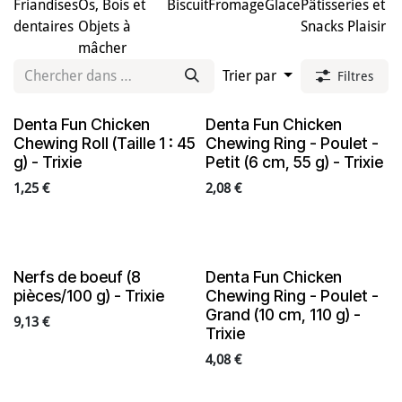
Friandises
Os, Bois et
Biscuit
Fromage
Glace
Pâtisseries et
dentaires
Objets à
Snacks Plaisir
mâcher
Trier par
Filtres
Denta Fun Chicken
Denta Fun Chicken
Chewing Roll (Taille 1 : 45
Chewing Ring - Poulet -
g) - Trixie
Petit (6 cm, 55 g) - Trixie
1,25
€
2,08
€
Nerfs de boeuf (8
Denta Fun Chicken
pièces/100 g) - Trixie
Chewing Ring - Poulet -
Grand (10 cm, 110 g) -
9,13
€
Trixie
4,08
€