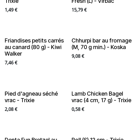
Trixie
Fresh (L) - Virbac
1,49
€
15,79
€
Friandises petits carrés
Chhurpi bar au fromage
au canard (80 g) - Kiwi
(M, 70 g min.) - Koska
Walker
9,08
€
7,46
€
Pied d'agneau séché
Lamb Chicken Bagel
vrac - Trixie
vrac (4 cm, 17 g) - Trixie
2,08
€
0,58
€
Denta Fun Bretzel au
Roll (S) 12 cm - Trixie