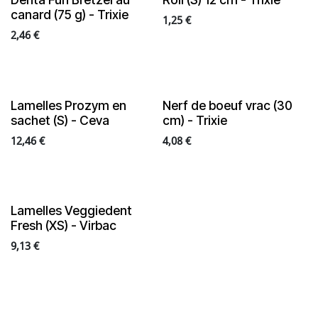
canard (75 g) - Trixie
1,25
€
2,46
€
Lamelles Prozym en
Nerf de boeuf vrac (30
sachet (S) - Ceva
cm) - Trixie
12,46
€
4,08
€
Lamelles Veggiedent
Fresh (XS) - Virbac
9,13
€