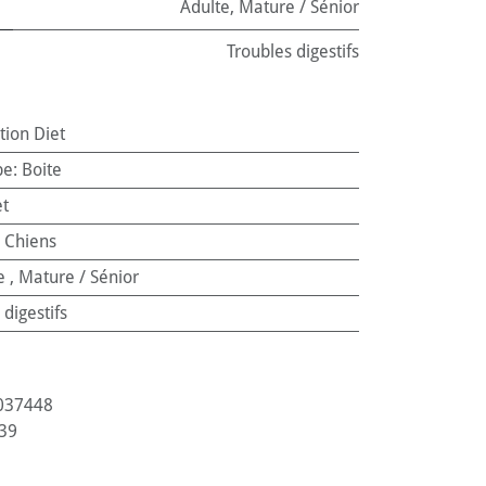
Adulte
,
Mature / Sénior
Troubles digestifs
ption Diet
pe
:
Boite
et
:
Chiens
e
,
Mature / Sénior
 digestifs
037448
39