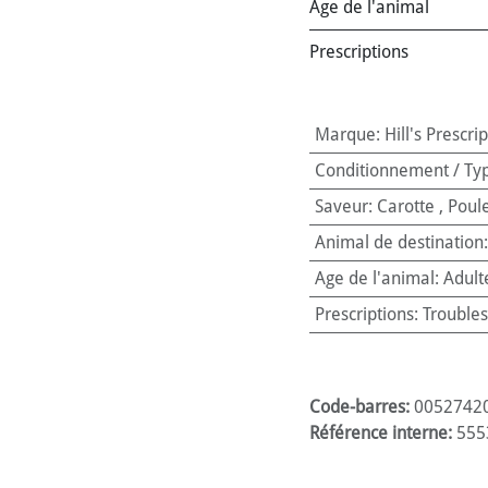
Age de l'animal
Prescriptions
Marque
:
Hill's Prescri
Conditionnement / Ty
Saveur
:
Carotte
,
Poul
Animal de destination
Age de l'animal
:
Adult
Prescriptions
:
Troubles
Code-barres:
0052742
Référence interne:
555