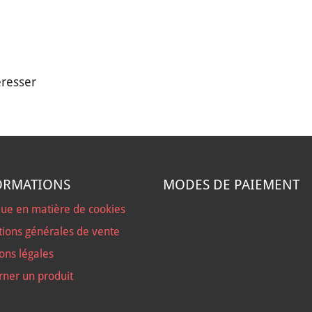
éresser
ORMATIONS
MODES DE PAIEMENT
que en matière de cookies
tions générales de vente
ons légales
rner un produit