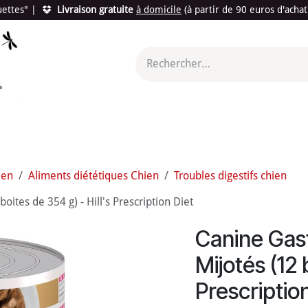
quettes"
|
Livraison gratuite
à domicile
(à partir de 90 euros d'acha
utés
Promotions
Le "Made in France"
Le "Bio"
c'est l
ien
Aliments diététiques Chien
Troubles digestifs chien
ites de 354 g) - Hill's Prescription Diet
Canine Gast
Mijotés (12 
Prescriptio