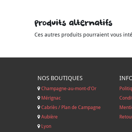
Produits alternatifs
Ces autres produits pourraient vous int
NOS B
OUTIQUES
INF
Champagne-au-mont-d'Or
Politi
Mérignac
Condi
Cabriès / Plan de Campagne
Menti
Aubière
Retou
Lyon