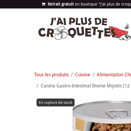
Se rendre au contenu
Retrait gratuit
en bou​​​​​​tique "J'ai plus de cro
Les univers
Nouvea
Tous les produits
Cuisine
Alimentation Ch
Canine Gastro-Intestinal Biome Mijotés (12 bo
En rupture de stock