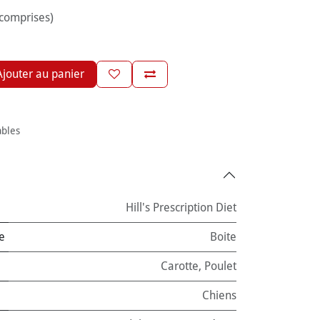
 comprises)
jouter au panier
ables
Hill's Prescription Diet
e
Boite
Carotte
,
Poulet
Chiens