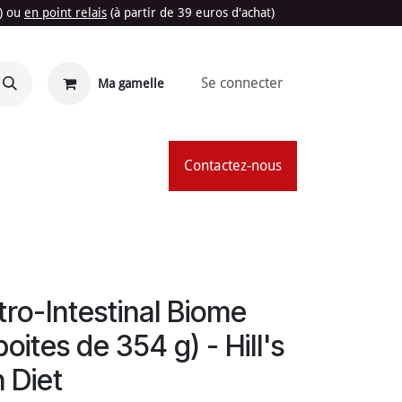
t) ou
en point relais
(à partir de 39 euros d'achat)
Se connecter
Ma gamelle
'Été
Contactez-nous
ro-Intestinal Biome
boites de 354 g) - Hill's
n Diet