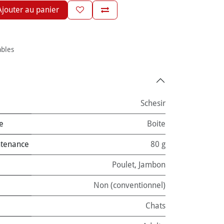
jouter au panier
ables
Schesir
e
Boite
ntenance
80 g
Poulet
,
Jambon
Non (conventionnel)
Chats