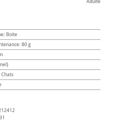
Adulte
pe
:
Boite
ntenance
:
80 g
n
nel)
:
Chats
e
212412
31