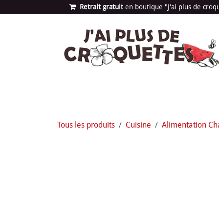
Se rendre au contenu
Retrait gratuit
en bou​​​​​​tique "J'ai plus de cro
Les univers
Nouvea
Tous les produits
Cuisine
Alimentation Ch