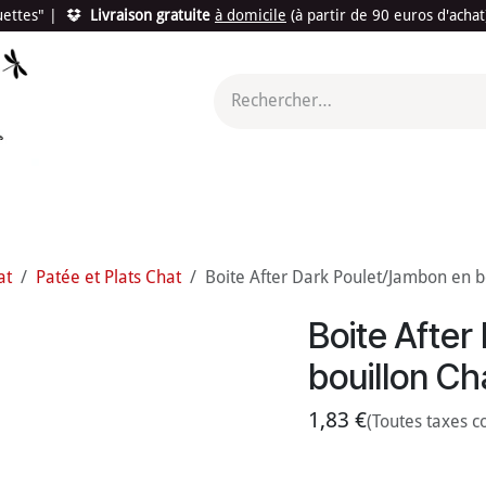
quettes"
|
Livraison gratuite
à domicile
(à partir de 90 euros d'acha
utés
Promotions
Le "Made in France"
Le "Bio"
c'est l
at
Patée et Plats Chat
Boite After Dark Poulet/Jambon en bo
Boite After
bouillon Ch
1,83
€
(Toutes taxes c