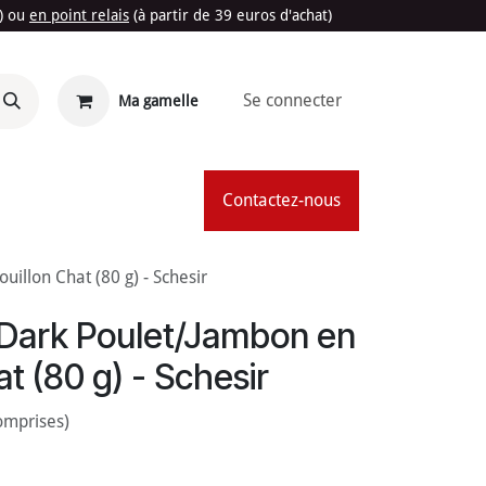
t) ou
en point relais
(à partir de 39 euros d'achat)
Se connecter
Ma gamelle
'Été
Contactez-nous
uillon Chat (80 g) - Schesir
 Dark Poulet/Jambon en
at (80 g) - Schesir
omprises)