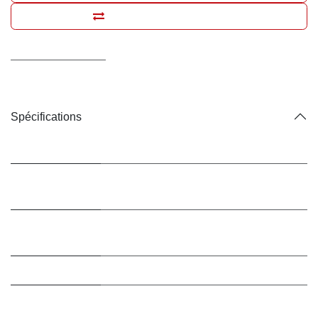
Ajouter pour comparer
Conditions générales
Livraison : 2-3 jours ouvrables
Spécifications
Marque
Hill's Prescription Diet
Conditionnement
Croquettes
/ Type
Conditionnement
12 kg
/ Contenance
Bio ?
Non (conventionnel)
Animal de
Chiens
destination